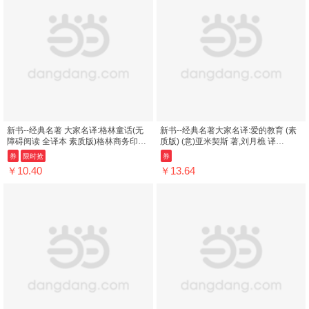
新书--经典名著 大家名译:格林童话(无
新书--经典名著大家名译:爱的教育 (素
障碍阅读 全译本 素质版)格林商务印书
质版) (意)亚米契斯 著,刘月樵 译
馆9787100106535 ; 978-7-100-10...
9787100106559 商务印书馆
券
限时抢
券
￥10.40
￥13.64