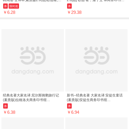
碍阅读·全译本,素质版2.0(德)歌德著;潘
2.0[德] 歌德 著，潘子立 译商务印书馆
子立译商务印书馆9787100124768
9787100125031 ; 978-7-100-12503-
券
限时抢
券
1
￥6.28
￥29.38
经典名著大家名译:尼尔斯骑鹅旅行记
新书--经典名著 大家名译:安徒生童话
(素质版)拉格洛夫商务印书馆
(素质版)安徒生商务印书馆
9787100117012
9787100106436
券
券
￥6.38
￥6.94