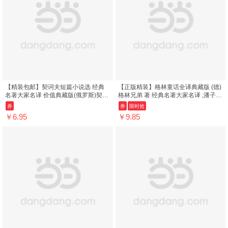
【精装包邮】契诃夫短篇小说选 经典
【正版精装】格林童话全译典藏版 (德)
名著大家名译 价值典藏版(俄罗斯)契诃
格林兄弟 著 经典名著大家名译 ,潘子立
夫著;朱宪生译商务印书馆9787100...
译野仙踪伊索寓言安徒生童话 ...
券
券
限时抢
￥6.95
￥9.85