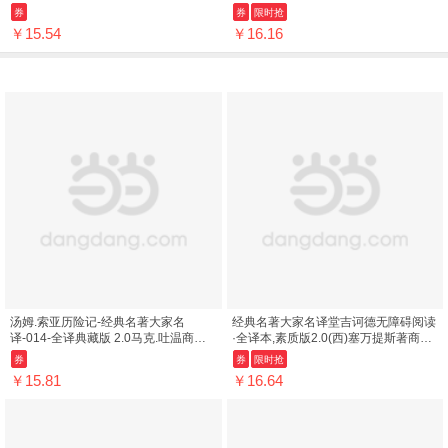
9787100123259
9787100118903
券
券
限时抢
￥15.54
￥16.16
汤姆.索亚历险记-经典名著大家名
经典名著大家名译堂吉诃德无障碍阅读
译-014-全译典藏版 2.0马克.吐温商务
·全译本,素质版2.0(西)塞万提斯著商务
印书馆9787100113182
印书馆9787100110235
券
券
限时抢
￥15.81
￥16.64