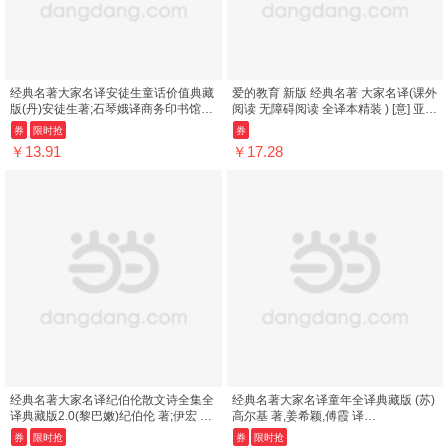
经典名著大家名译安徒生童话价值典藏
爱的教育 新版 经典名著 大家名译(课外
版(丹)安徒生著;石琴娥译商务印书馆
阅读 无障碍阅读 全译本精装 ) [意] 亚米
9787100113175青少版课外名著 小学
契斯,刘月樵 商务印书馆 978...
券
限时抢
券
生...
￥13.91
￥17.28
经典名著大家名译纪伯伦散文诗全集全
经典名著大家名译童年全译典藏版 (苏)
译典藏版2.0(黎巴嫩)纪伯伦 著;伊宏 等
高尔基 著,姜希颖,傅霞 译
译商务印书馆9787100123228
9787100113045 商务印书馆
券
限时抢
券
限时抢