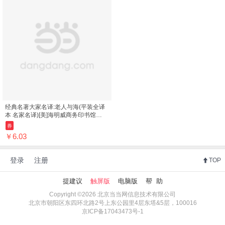
经典名著大家名译:老人与海(平装全译
本 名家名译)[美]海明威商务印书馆
9787100106542 ; 978-7-100-10654-
券
2
￥6.03
登录
注册
TOP
提建议
触屏版
电脑版
帮 助
Copyright ©2026 北京当当网信息技术有限公司
北京市朝阳区东四环北路2号上东公园里4层东塔&5层，100016
京ICP备17043473号-1