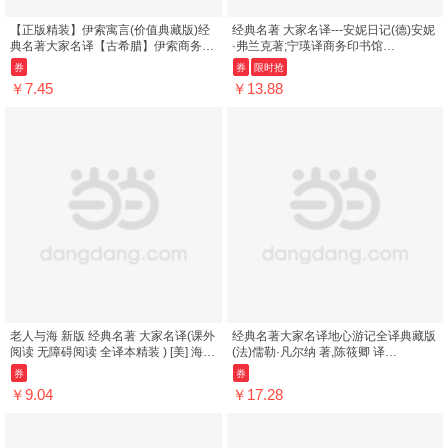
【正版精装】伊索寓言(价值典藏版)经
经典名著 大家名译---安妮日记(德)安妮
典名著大家名译【古希腊】伊索商务印
·弗兰克著;宁瑛译商务印书馆
书馆绿野仙踪格林童话安徒生童话 寓...
9787100118842 ; 978-7-100-11884-
券
券
限时抢
2
￥7.45
￥13.88
老人与海 新版 经典名著 大家名译(课外
经典名著大家名译地心游记全译典藏版
阅读 无障碍阅读 全译本精装 ) [美] 海明
(法)儒勒·凡尔纳 著,陈筱卿 译
威,张炽恒 商务印书馆 97871...
9787100118897 商务印书馆
券
券
￥9.04
￥17.28