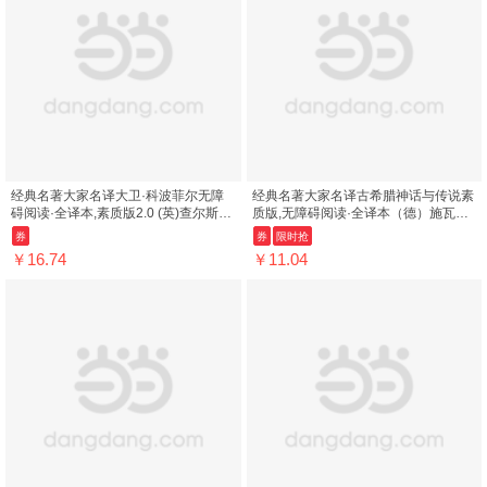
经典名著大家名译大卫·科波菲尔无障
经典名著大家名译古希腊神话与传说素
碍阅读·全译本,素质版2.0 (英)查尔斯·
质版,无障碍阅读·全译本（德）施瓦布
狄更斯(Charles Dickens) 著,...
商务印书馆9787100110150
券
券
限时抢
￥16.74
￥11.04