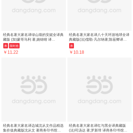
经典名著大家名译绿山墙的安妮全译典
经典名著大家名译八十天环游地球全译
藏版 (加)蒙哥马利 著,姚锦镕 译
典藏版(法)儒勒·凡尔纳著;陈莜卿译商
9787100113007 商务印书馆
务印书馆9787100113038
券
限时抢
券
￥11.22
￥10.18
经典名著大家名译边城沈从文作品精选
经典名著大家名译红与黑全译典藏版
集价值典藏版沈从文 著商务印书馆
(法)司汤达 著;罗新璋 译商务印书馆