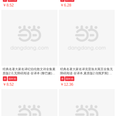
6
￥8.52
￥6.28
经典名著大家名译纪伯伦散文诗全集素
经典名著大家名译克雷洛夫寓言全集无
质版2.0,无障碍阅读·全译本 (黎巴嫰)纪
障碍阅读·全译本,素质版2.0[俄罗斯] 克
伯伦 著,伊宏 等 译 9787100110...
雷洛夫 著，朱宪生 译商务印书馆...
券
限时抢
券
限时抢
￥8.52
￥12.36