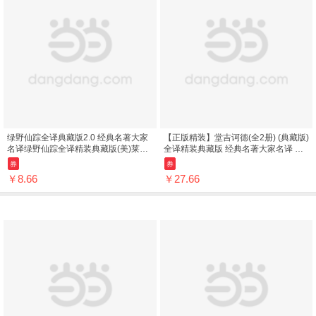
绿野仙踪全译典藏版2.0 经典名著大家
【正版精装】堂吉诃德(全2册) (典藏版)
名译绿野仙踪全译精装典藏版(美)莱曼·
全译精装典藏版 经典名著大家名译 无
弗兰克·鲍姆 著;张炽恒 译商务印...
障碍阅读(西班牙)塞万提斯商务印...
券
券
￥8.66
￥27.66