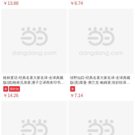
￥13.88
￥8.74
格林童话-经典名著大家名译-全译典藏
绿野仙踪-经典名著大家名译-全译典藏
版(德)格林兄弟著;潘子立译商务印书馆
版(美)莱曼·弗兰克·鲍姆著;张炽恒译商
9787100113083
务印书馆9787100113014
券
限时抢
券
￥14.26
￥7.14