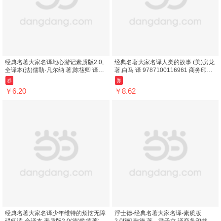
经典名著大家名译地心游记素质版2.0,
经典名著大家名译人类的故事 (美)房龙
全译本(法)儒勒·凡尔纳 著;陈筱卿 译商
著,白马 译 9787100116961 商务印书
务印书馆9787100117029
馆
券
券
￥6.20
￥8.62
经典名著大家名译少年维特的烦恼无障
浮士德-经典名著大家名译-素质版