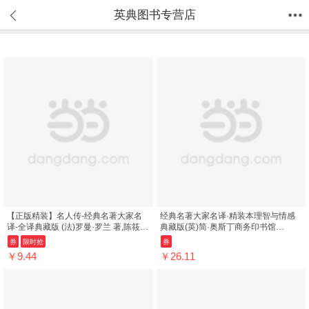
英典图书专营店
首页
分类
值得买
购物车
我的当当
【正版精装】名人传-经典名著大家名
经典名著大家名译·精装本理智与情感
译-全译典藏版 (法)罗曼·罗兰 著,陈筱卿
典藏版(英)简·奥斯丁商务印书馆
译 9787100113151 商务印书馆
9787100158565
券
限时抢
券
￥9.44
￥26.11