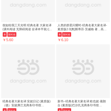
假如给我三天光明 经典名著 大家名译
人类的群星闪耀时-经典名著大家名译-
(课外阅读 无障碍阅读 全译本平装) [美]
素质版2.0[奥]斯蒂芬·茨威格 著，高中
海伦·凯勒,叶敏等 商务印书馆...
甫/潘子立 译商务印书馆97871001...
券
限时抢
券
限时抢
￥5.60
￥6.10
经典名著大家名译:安妮日记 (素质版)
新书--经典名著大家名译:欧也妮·葛朗
（德）安妮弗兰克商务印书馆
台 (素质版)巴尔扎克商务印书馆
9787100109918
9787100109956 ; 978-7-100-10995-
券
限时抢
券
限时抢