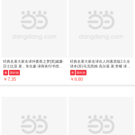
经典名著大家名译仲夏夜之梦[英]威廉·
经典名著大家名译在人间素质版2.0,全
莎士比亚 著，朱生豪 译商务印书馆
译本(苏)马克西姆·高尔基 著;李蟠 译商
9787100146524
务印书馆9787100116916
券
限时抢
券
限时抢
￥7.35
￥8.80