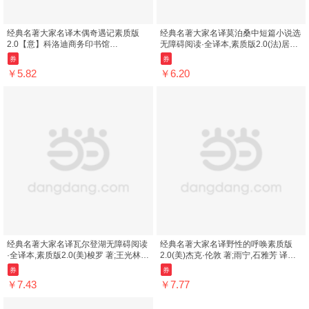
经典名著大家名译木偶奇遇记素质版
经典名著大家名译莫泊桑中短篇小说选
2.0【意】科洛迪商务印书馆
无障碍阅读·全译本,素质版2.0(法)居伊·
9787100117005
德·莫泊桑(Guy De M商务印...
券
券
￥5.82
￥6.20
经典名著大家名译瓦尔登湖无障碍阅读
经典名著大家名译野性的呼唤素质版
·全译本,素质版2.0(美)梭罗 著;王光林
2.0(美)杰克·伦敦 著;雨宁,石雅芳 译商
译商务印书馆9787100124737
务印书馆9787100110228 ; 978-7-1...
券
券
￥7.43
￥7.77