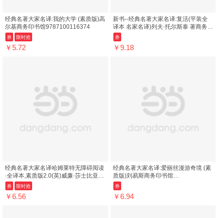
经典名著大家名译:我的大学 (素质版)高
新书--经典名著大家名译:复活(平装全
尔基商务印书馆9787100116374
译本 名家名译)列夫·托尔斯泰 著商务印
书馆9787100106511 ; 978-7-100...
券
限时抢
券
￥5.72
￥9.18
经典名著大家名译哈姆莱特无障碍阅读
经典名著大家名译:爱丽丝漫游奇境 (素
·全译本,素质版2.0(英)威廉·莎士比亚
质版)刘易斯商务印书馆
著;朱生豪译商务印书馆978710012...
9787100116930
券
限时抢
券
￥6.56
￥6.94