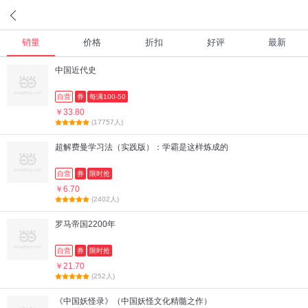
销量
价格
折扣
好评
最新
中国近代史
自营
券
每满100-50
￥33.80
(17757人)
超解费曼学习法（实践版）：学霸是这样炼成的
自营
券
限时抢
￥6.70
(2402人)
罗马帝国2200年
自营
券
限时抢
￥21.70
(252人)
《中国妖怪录》（中国妖怪文化精髓之作）