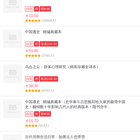
自营
券
限时抢
￥10.00
(19888人)
中国通史 : 精编典藏本
自营
券
每满100-50
￥50.80
(2590人)
乌合之众：群体心理研究（精装珍藏全译本）
自营
券
每满100-50
￥38.30
(9560人)
中国通史 : 精编典藏本（史学泰斗吕思勉写给大家的极简中国
史！畅销数十年影响几代人的经典版本！随书含中...
自营
券
限时抢
￥10.70
(923人)
古代另类生活日常：如果古人也带货