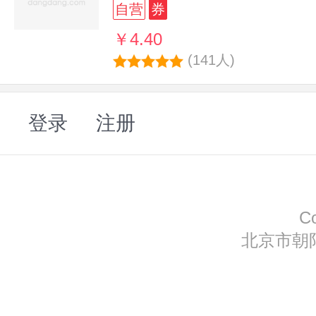
自营
券
￥4.40
(141人)
登录
注册
C
北京市朝阳