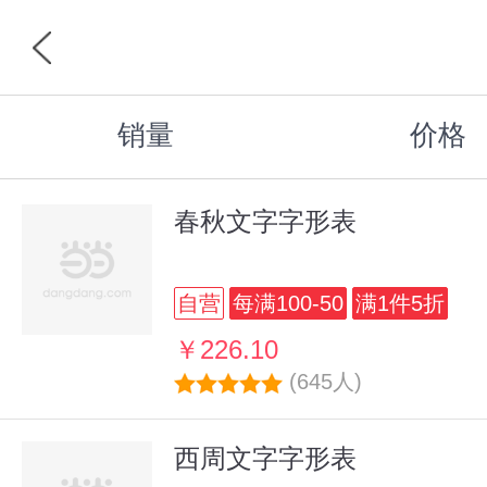
销量
价格
春秋文字字形表
自营
每满100-50
满1件5折
￥226.10
(645人)
西周文字字形表