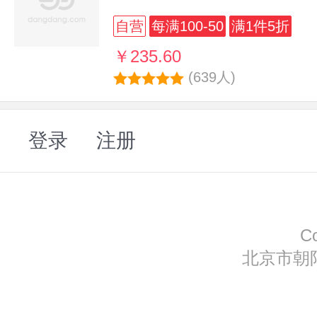
自营
每满100-50
满1件5折
￥235.60
(639人)
登录
注册
C
北京市朝阳