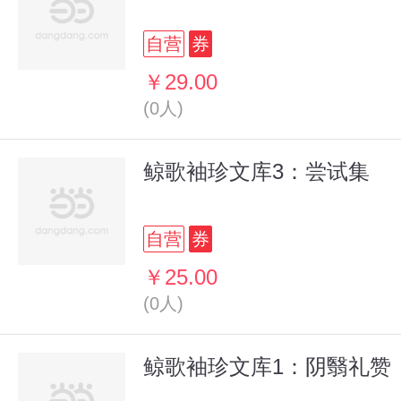
自营
券
￥29.00
(0人)
鲸歌袖珍文库3：尝试集
自营
券
￥25.00
(0人)
鲸歌袖珍文库1：阴翳礼赞