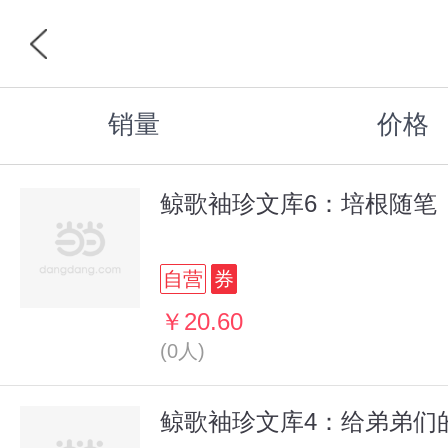
销量
价格
鲸歌袖珍文库6：培根随笔
自营
券
￥20.60
(0人)
鲸歌袖珍文库4：给弟弟们