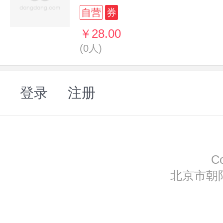
自营
券
￥28.00
(0人)
登录
注册
C
北京市朝阳