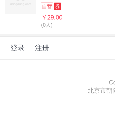
自营
券
￥29.00
(0人)
登录
注册
C
北京市朝阳