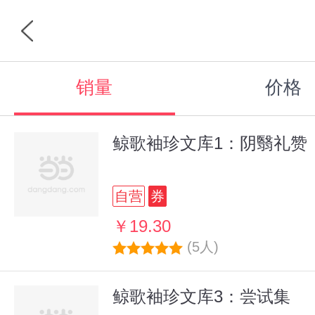
销量
价格
鲸歌袖珍文库1：阴翳礼赞
自营
券
￥19.30
(5人)
鲸歌袖珍文库3：尝试集