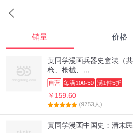
销量
价格
黄同学漫画兵器史套装（共
枪、枪械、...
自营
每满100-50
满1件5折
￥159.60
(9753人)
黄同学漫画中国史：清末民