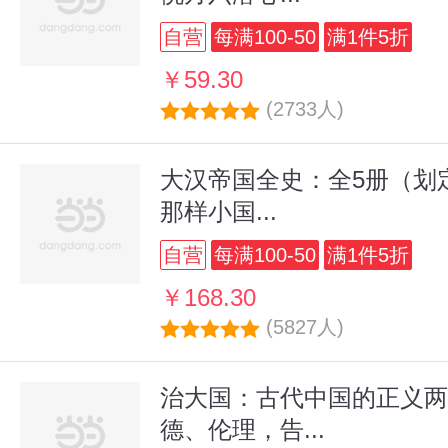
自营
每满100-50
满1件5折
￥59.30
(2733人)
大汉帝国全史：全5册（划
那样小国...
自营
每满100-50
满1件5折
￥168.30
(5827人)
治大国：古代中国的正义两
德、伦理，告...