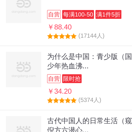
自营
每满100-50
满1件5折
￥88.40
(17144人)
为什么是中国：青少版（国
少年热血沸...
自营
限时抢
￥34.20
(5374人)
古代中国人的日常生活（窥
倪方六潜心...