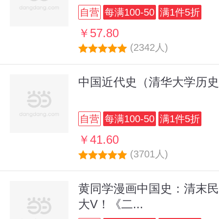
自营
每满100-50
满1件5折
￥57.80
(2342人)
中国近代史（清华大学历史
自营
每满100-50
满1件5折
￥41.60
(3701人)
黄同学漫画中国史：清末民
大V！《二...