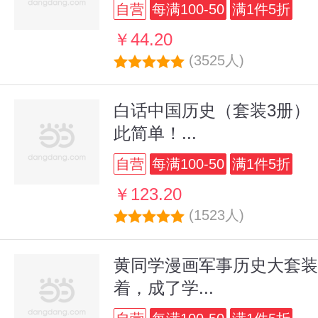
自营
每满100-50
满1件5折
￥44.20
(3525人)
白话中国历史（套装3册）
此简单！...
自营
每满100-50
满1件5折
￥123.20
(1523人)
黄同学漫画军事历史大套装
着，成了学...