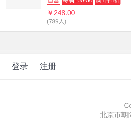
自营
每满100-50
满1件5折
￥248.00
(789人)
登录
注册
C
北京市朝阳