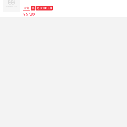
自营
券
每满100-50
￥57.80
(829人)
王阳明：一切心法：全两册 中国当代思想隐士对“王阳明心
法”的颠覆性解构之作 读它，像在针尖起舞——危险...
自营
券
每满100-50
￥100.30
(270人)
思辨的禅趣 中国当代思想隐士熊逸，中国思想史系列；你以
为禅是“放下即解脱”?这本书逼你直面——顿悟背后...
自营
券
每满100-50
￥49.30
(31人)
道可道 : 《老子》的要义与诘难 中国当代思想隐士熊逸，中国
思想史系列；你会发现老子的智慧不仅是修身指南...
自营
券
每满100-50
￥49.30
(89人)
麦穗至成熟饱满时