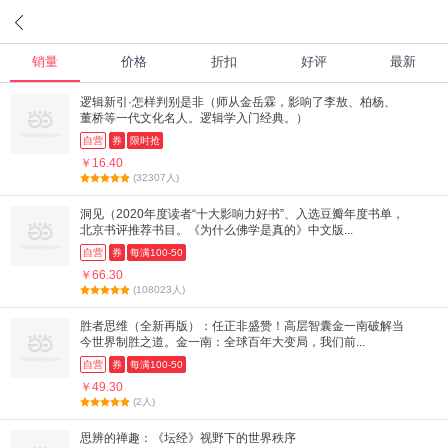
销量
价格
折扣
好评
最新
逻辑新引·怎样判别是非（师从金岳霖，影响了李敖、柏杨、
董桥等一代文化名人。逻辑学入门经典。）
自营
券
限时抢
￥16.40
(32307人)
洞见（2020年度读者“十大影响力好书”、入选豆瓣年度书单，
北京书评推荐书目。《为什么佛学是真的》中文版...
自营
券
每满100-50
￥66.30
(108023人)
胜者思维（全新再版）：任正非盛赞！高层智囊金一南破解当
今世界制胜之道。金一南：全球百年大变局，我们前...
自营
券
每满100-50
￥49.30
(2人)
思辨的禅趣：《坛经》视野下的世界秩序