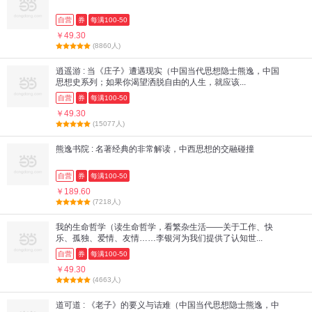
自营
券
每满100-50
￥49.30
(8860人)
逍遥游 : 当《庄子》遭遇现实（中国当代思想隐士熊逸，中国
思想史系列；如果你渴望洒脱自由的人生，就应该...
自营
券
每满100-50
￥49.30
(15077人)
熊逸书院 : 名著经典的非常解读，中西思想的交融碰撞
自营
券
每满100-50
￥189.60
(7218人)
我的生命哲学（读生命哲学，看繁杂生活——关于工作、快
乐、孤独、爱情、友情……李银河为我们提供了认知世...
自营
券
每满100-50
￥49.30
(4663人)
道可道 : 《老子》的要义与诘难（中国当代思想隐士熊逸，中