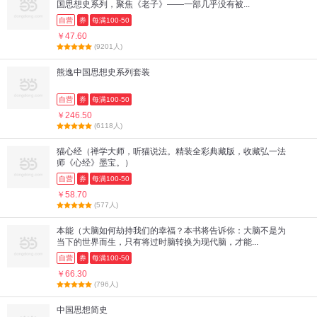
国思想史系列，聚焦《老子》——一部几乎没有被...
自营
券
每满100-50
￥47.60
(9201人)
熊逸中国思想史系列套装
自营
券
每满100-50
￥246.50
(6118人)
猫心经（禅学大师，听猫说法。精装全彩典藏版，收藏弘一法
师《心经》墨宝。）
自营
券
每满100-50
￥58.70
(577人)
本能（大脑如何劫持我们的幸福？本书将告诉你：大脑不是为
当下的世界而生，只有将过时脑转换为现代脑，才能...
自营
券
每满100-50
￥66.30
(796人)
中国思想简史