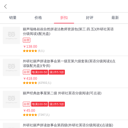
销量
价格
折扣
好评
最新
丽声瑞格叔叔自然拼读法教师资源包(第三.四.五)(外研社英语
分级阅读)(配光盘)
自营
￥138.00
(6人)
外研社丽声拼读故事会第一级至第六级套装(英语分级阅读)(点
读版配光盘)(专供)
自营
每满100-50
满1件5.5折
￥418.00
(42502人)
丽声经典故事屋第二级 外研社英语分级阅读(可点读)
自营
每满100-50
满1件5.5折
￥45.00
(7267人)
外研社丽声拼读故事会第四级(外研社英语分级阅读)(点读版)