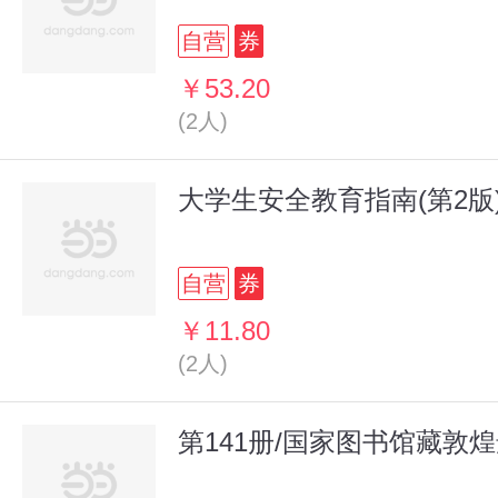
自营
券
￥53.20
(2人)
大学生安全教育指南(第2版
自营
券
￥11.80
(2人)
第141册/国家图书馆藏敦