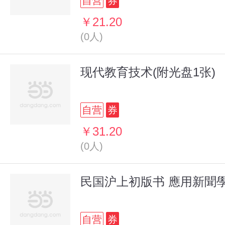
自营
券
￥21.20
(0人)
现代教育技术(附光盘1张)
自营
券
￥31.20
(0人)
民国沪上初版书 應用新聞
自营
券