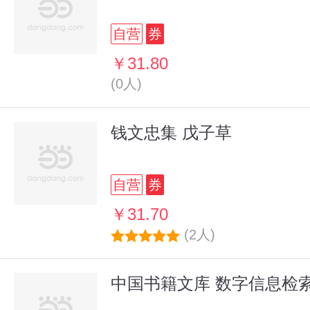
自营
券
￥31.80
(0人)
钱文忠集 戊子草
自营
券
￥31.70
(2人)
中国书籍文库 数字信息检