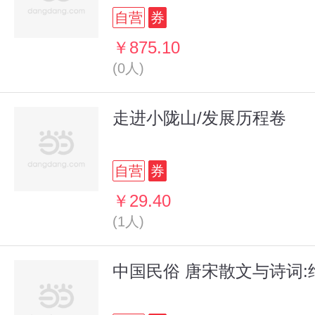
自营
券
￥875.10
(0人)
走进小陇山/发展历程卷
自营
券
￥29.40
(1人)
中国民俗 唐宋散文与诗词