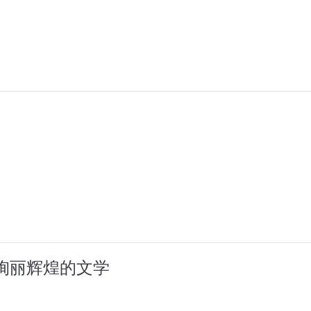
:绚丽辉煌的文学