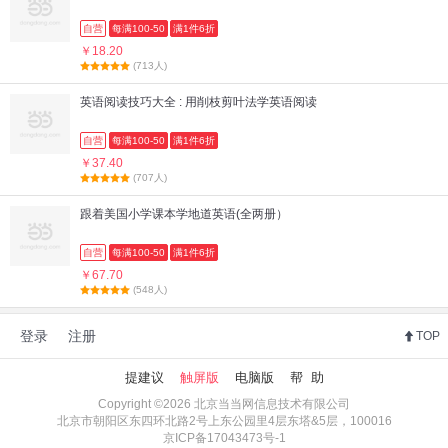
自营
每满100-50
满1件6折
￥18.20
(713人)
英语阅读技巧大全 : 用削枝剪叶法学英语阅读
自营
每满100-50
满1件6折
￥37.40
(707人)
跟着美国小学课本学地道英语(全两册）
自营
每满100-50
满1件6折
￥67.70
(548人)
登录
注册
TOP
提建议
触屏版
电脑版
帮 助
Copyright ©2026 北京当当网信息技术有限公司
北京市朝阳区东四环北路2号上东公园里4层东塔&5层，100016
京ICP备17043473号-1