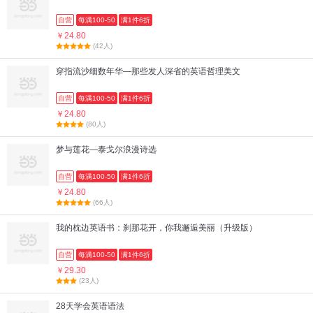
自营
每满100-50
满1件6折
￥24.80
(42人)
穿指流沙细数年华—那些发人深省的英语哲理美文
自营
每满100-50
满1件6折
￥24.80
(80人)
梦与莲花—泰戈尔浪漫诗选
自营
每满100-50
满1件6折
￥24.80
(66人)
我的枕边英语书：刹那花开，你我邂逅美丽（升级版）
自营
每满100-50
满1件6折
￥29.30
(23人)
28天学会英语语法