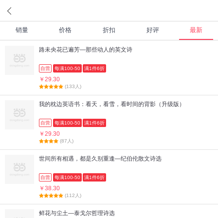
销量
价格
折扣
好评
最新
路未央花已遍芳—那些动人的英文诗
自营
每满100-50
满1件6折
￥29.30
(133人)
我的枕边英语书：看天，看雪，看时间的背影（升级版）
自营
每满100-50
满1件6折
￥29.30
(87人)
世间所有相遇，都是久别重逢—纪伯伦散文诗选
自营
每满100-50
满1件6折
￥38.30
(112人)
鲜花与尘土—泰戈尔哲理诗选