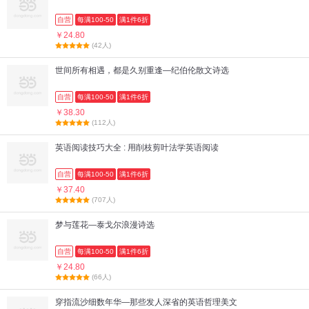
自营
每满100-50
满1件6折
￥24.80
(42人)
世间所有相遇，都是久别重逢—纪伯伦散文诗选
自营
每满100-50
满1件6折
￥38.30
(112人)
英语阅读技巧大全 : 用削枝剪叶法学英语阅读
自营
每满100-50
满1件6折
￥37.40
(707人)
梦与莲花—泰戈尔浪漫诗选
自营
每满100-50
满1件6折
￥24.80
(66人)
穿指流沙细数年华—那些发人深省的英语哲理美文