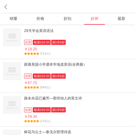
销量
价格
折扣
好评
最新
28天学会英语语法
自营
每满100-50
满1件6折
￥18.20
(714人)
跟着美国小学课本学地道英语(全两册）
自营
每满100-50
满1件6折
￥67.70
(548人)
路未央花已遍芳—那些动人的英文诗
自营
每满100-50
满1件6折
￥29.30
(133人)
鲜花与尘土—泰戈尔哲理诗选