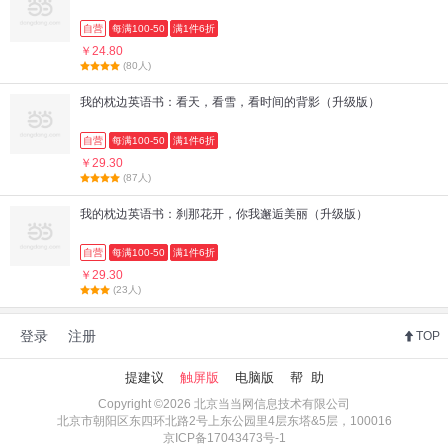
自营
每满100-50
满1件6折
￥24.80
(80人)
我的枕边英语书：看天，看雪，看时间的背影（升级版）
自营
每满100-50
满1件6折
￥29.30
(87人)
我的枕边英语书：刹那花开，你我邂逅美丽（升级版）
自营
每满100-50
满1件6折
￥29.30
(23人)
登录
注册
TOP
提建议
触屏版
电脑版
帮 助
Copyright ©2026 北京当当网信息技术有限公司
北京市朝阳区东四环北路2号上东公园里4层东塔&5层，100016
京ICP备17043473号-1