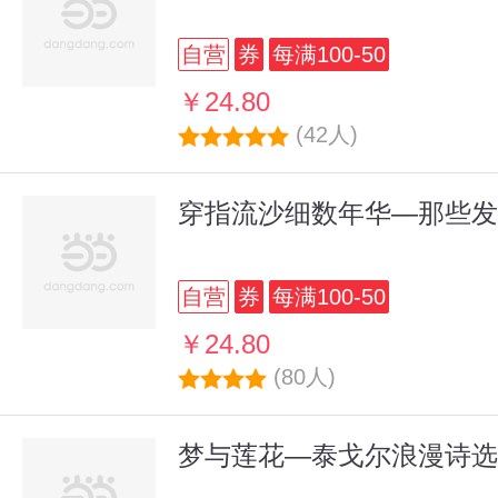
自营
券
每满100-50
￥24.80
(42人)
穿指流沙细数年华—那些发
自营
券
每满100-50
￥24.80
(80人)
梦与莲花—泰戈尔浪漫诗选