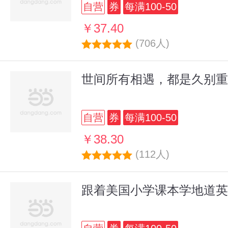
自营
券
每满100-50
￥37.40
(706人)
世间所有相遇，都是久别重
自营
券
每满100-50
￥38.30
(112人)
跟着美国小学课本学地道英