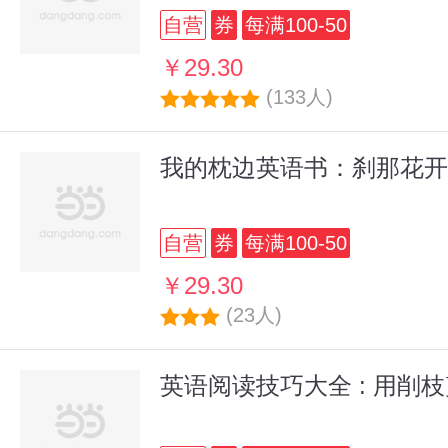
自营
券
每满100-50
￥29.30
(133人)
我的枕边英语书：刹那花开
自营
券
每满100-50
￥29.30
(23人)
英语阅读技巧大全 : 用削