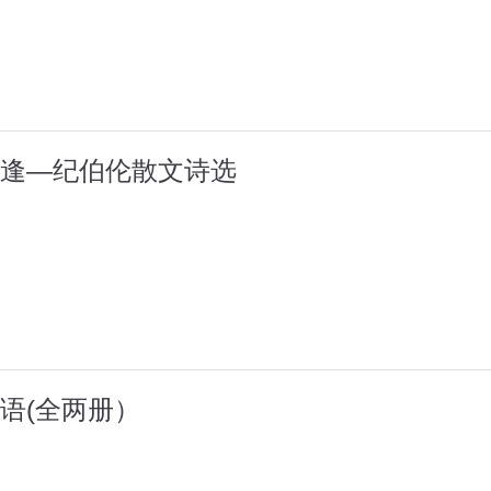
逢—纪伯伦散文诗选
语(全两册）