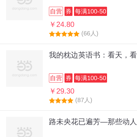
自营
券
每满100-50
￥24.80
(66人)
我的枕边英语书：看天，看
自营
券
每满100-50
￥29.30
(87人)
路未央花已遍芳—那些动人