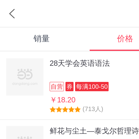
销量
价格
28天学会英语语法
自营
券
每满100-50
￥18.20
(713人)
鲜花与尘土—泰戈尔哲理诗