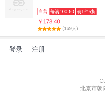
自营
每满100-50
满1件5折
￥173.40
(169人)
登录
注册
C
北京市朝阳