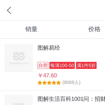
销量
价格
图解易经
自营
每满100-50
满1件5折
￥47.60
(8069人)
图解生活百科1001问：招