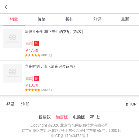
销量
价格
折扣
好评
最新
法律社会学 非正当性的支配（精装）
自营
券
￥47.40
(881人)
立宪时刻：论《清帝逊位诏书》
自营
券
￥18.70
(200人)
登录
注册
TOP
提建议
触屏版
电脑版
帮 助
Copyright ©2026 北京当当网信息技术有限公司
北京市朝阳区东四环北路2号上东公园里4层东塔&5层，100016
京ICP备17043473号-1