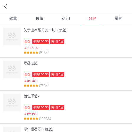
销量
价格
折扣
好评
最新
关于山本耀司的一切（新版）
自营
每满100-50
满1件5折
￥112.10
(841人)
寻器之旅
自营
每满100-50
满1件5折
￥49.40
(718人)
留住手艺2
自营
每满100-50
满1件5折
￥65.60
(1082人)
蜗牛慢吞吞（新版）