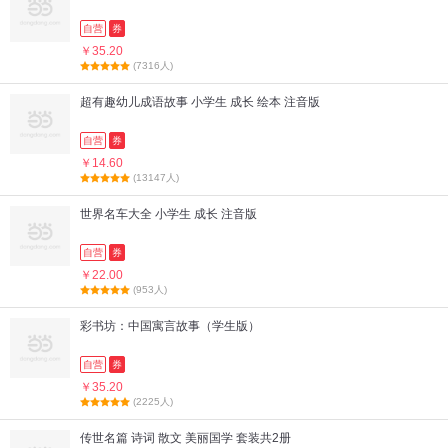
自营
券
￥35.20
(7316人)
超有趣幼儿成语故事 小学生 成长 绘本 注音版
自营
券
￥14.60
(13147人)
世界名车大全 小学生 成长 注音版
自营
券
￥22.00
(953人)
彩书坊：中国寓言故事（学生版）
自营
券
￥35.20
(2225人)
传世名篇 诗词 散文 美丽国学 套装共2册