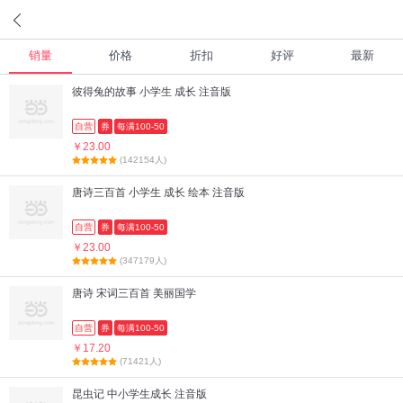
销量
价格
折扣
好评
最新
彼得兔的故事 小学生 成长 注音版
自营
券
每满100-50
￥23.00
(142154人)
唐诗三百首 小学生 成长 绘本 注音版
自营
券
每满100-50
￥23.00
(347179人)
唐诗 宋词三百首 美丽国学
自营
券
每满100-50
￥17.20
(71421人)
昆虫记 中小学生成长 注音版