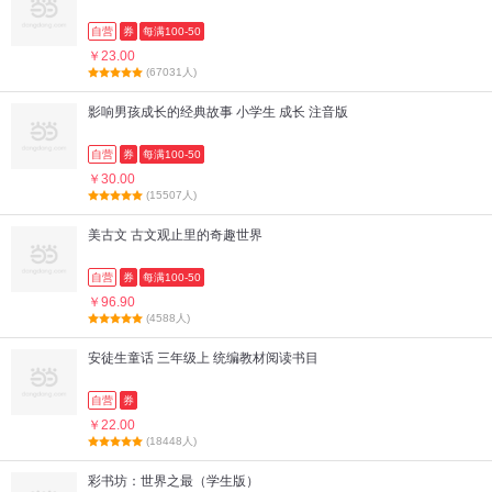
自营
券
每满100-50
￥23.00
(67031人)
影响男孩成长的经典故事 小学生 成长 注音版
自营
券
每满100-50
￥30.00
(15507人)
美古文 古文观止里的奇趣世界
自营
券
每满100-50
￥96.90
(4588人)
安徒生童话 三年级上 统编教材阅读书目
自营
券
￥22.00
(18448人)
彩书坊：世界之最（学生版）