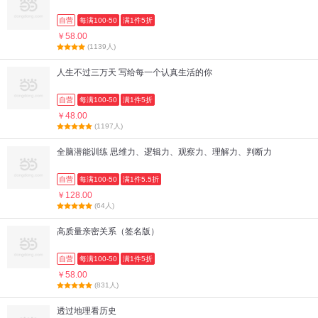
自营
每满100-50
满1件5折
￥58.00
(1139人)
人生不过三万天 写给每一个认真生活的你
自营
每满100-50
满1件5折
￥48.00
(1197人)
全脑潜能训练 思维力、逻辑力、观察力、理解力、判断力
自营
每满100-50
满1件5.5折
￥128.00
(64人)
高质量亲密关系（签名版）
自营
每满100-50
满1件5折
￥58.00
(831人)
透过地理看历史