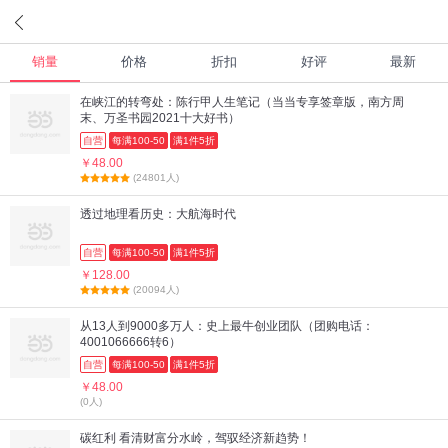
销量
价格
折扣
好评
最新
在峡江的转弯处：陈行甲人生笔记（当当专享签章版，南方周
末、万圣书园2021十大好书）
自营
每满100-50
满1件5折
￥48.00
(24801人)
透过地理看历史：大航海时代
自营
每满100-50
满1件5折
￥128.00
(20094人)
从13人到9000多万人：史上最牛创业团队（团购电话：
4001066666转6）
自营
每满100-50
满1件5折
￥48.00
(0人)
碳红利 看清财富分水岭，驾驭经济新趋势！