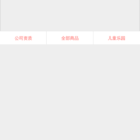
公司资质
全部商品
儿童乐园
艺凡书苑图书专营店
明星店铺
首页
分类
值得买
购物车
我的当当
关注
分类
套装
本店热销榜