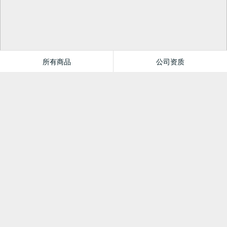
所有商品
公司资质
四川新华书店教育专营店
首页
分类
值得买
购物车
我的当当
关注
分类
会场
本店热销榜