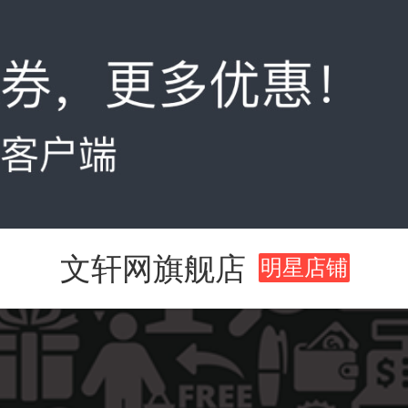
文轩网旗舰店
明星店铺
值得买